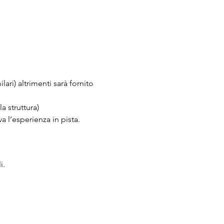
ari) altrimenti sarà fornito 
a struttura)
 l’esperienza in pista.
i.