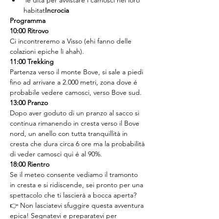
 le dita per avvistare i camosci nel loro 
habitat
Incrocia
Programma
10:00 Ritrovo
Ci incontreremo a Visso (ehi fanno delle 
colazioni epiche lì ahah).
11:00 Trekking
Partenza verso il monte Bove, si sale a piedi 
fino ad arrivare a 2.000 metri, zona dove é 
probabile vedere camosci, verso Bove sud.
13:00 Pranzo
Dopo aver goduto di un pranzo al sacco si 
continua rimanendo in cresta verso il Bove 
nord, un anello con tutta tranquillità in 
cresta che dura circa 6 ore ma la probabilità 
di veder camosci qui é al 90%.
18:00 Rientro
Se il meteo consente vediamo il tramonto 
in cresta e si ridiscende, sei pronto per una 
spettacolo che ti lascierà a bocca aperta?
👉 Non lasciatevi sfuggire questa avventura 
epica! Segnatevi e preparatevi per 