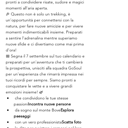
pronti a condividere risate, sudore e magici 
momenti all'aria aperta.
🎉 Questo non è solo un trekking, è 
un'opportunità per connettersi con la 
natura, per fare nuove amicizie e per vivere 
momenti indimenticabili insieme. Preparati 
a sentire l'adrenalina mentre superiamo 
nuove sfide e ci divertiamo come mai prima 
d'ora!
📅 Segna il 7 settembre sul tuo calendario e 
preparati per un'avventura che ti cambierà 
la prospettiva, unisciti alla squadra GoSoul 
per un'esperienza che rimarrà impressa nei 
tuoi ricordi per sempre. Siamo pronti a 
conquistare le vette e a vivere grandi 
emozioni insieme! 🌿
 che condividono le tue stesse 
passioni
Incontra nuove persone
 da sogno sul monte Bove
Esplora 
paesaggi
 con un vero professionista
Scatta foto