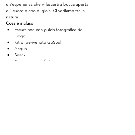
un'esperienza che vi lascerà a bocca aperta 
e il cuore pieno di gioia. Ci vediamo tra la 
natura!
Cosa è incluso
Escursione con guida fotografica del 
luogo
Kit di benvenuto GoSoul
Acqua
Snack
Assicurazione infortunio
Cosa portare
Abbigliamento comodo e adatto alle 
condizioni meteorologiche
Scarpe da trekking
Acqua
Fotocamera o smartphone per 
catturare i momenti indimenticabili
Pranzo al sacco
Biglietti