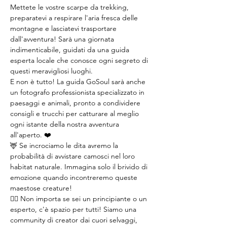
Mettete le vostre scarpe da trekking, 
preparatevi a respirare l'aria fresca delle 
montagne e lasciatevi trasportare 
dall'avventura! Sarà una giornata 
indimenticabile, guidati da una guida 
esperta locale che conosce ogni segreto di 
questi meravigliosi luoghi.
E non è tutto! La guida GoSoul sarà anche 
un fotografo professionista specializzato in 
paesaggi e animali, pronto a condividere 
consigli e trucchi per catturare al meglio 
ogni istante della nostra avventura 
all'aperto. ❤️
🦌 Se incrociamo le dita avremo la 
probabilità di avvistare camosci nel loro 
habitat naturale. Immagina solo il brivido di 
emozione quando incontreremo queste 
maestose creature!
🚶‍♂️ Non importa se sei un principiante o un 
esperto, c'è spazio per tutti! Siamo una 
community di creator dai cuori selvaggi, 