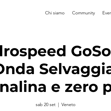
Chi siamo
Community
Even
rospeed GoSo
Onda Selvaggia
nalina e zero 
sab 20 set
  |  
Veneto