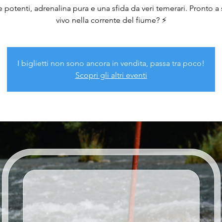
 potenti, adrenalina pura e una sfida da veri temerari. Pronto a s
vivo nella corrente del fiume? ⚡
I biglietti non sono ancora in vendita, passa tra poco!
Scopri gli altri eventi