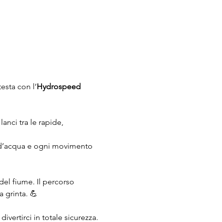
esta con l’
Hydrospeed 
anci tra le rapide, 
lo d’acqua e ogni movimento 
del fiume. Il percorso 
 grinta. 💪
vertirci in totale sicurezza.