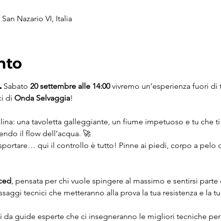
San Nazario VI, Italia
nto
 Sabato 
20 settembre alle 14:00
 vivremo un’esperienza fuori di t
i di 
Onda Selvaggia
!
lina: una tavoletta galleggiante, un fiume impetuoso e tu che ti l
ndo il flow dell’acqua. 🚀 
trasportare… qui il controllo è tutto! Pinne ai piedi, corpo a pe
ced
, pensata per chi vuole spingere al massimo e sentirsi parte 
saggi tecnici che metteranno alla prova la tua resistenza e la tua
i da guide esperte che ci insegneranno le migliori tecniche per di