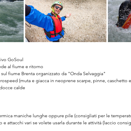
sivo GoSoul
ede al fiume e ritorno
ul fiume Brenta organizzato da "Onda Selvaggia"
ospeed (muta e giacca in neoprene scarpe, pinne, caschetto e
 docce calde
ermica maniche lunghe oppure pile (consigliati per le temperat
 attacchi vari se volete usarla durante le attività (laccio consig