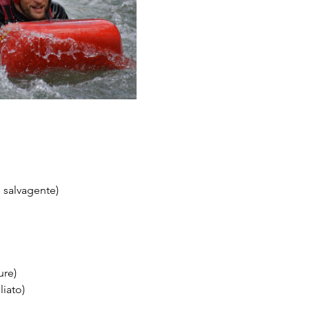
 salvagente)
ure)
liato)