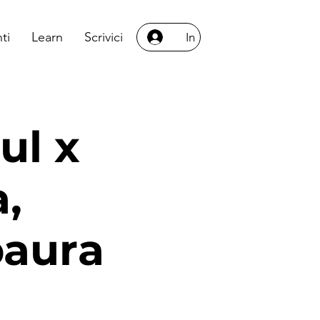
ti
Learn
Scrivici
In
ul x
,
paura