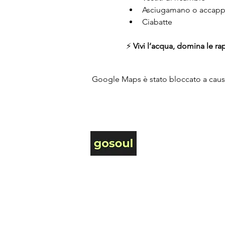
Asciugamano o accapp
Ciabatte
⚡ 
Vivi l’acqua, domina le rap
Google Maps è stato bloccato a causa 
Email
hello@gosoul.it
Mobile +39 3476740918‬
Organizzazione tecnica a cura di
Agenzia Carousel Srl
Viale della Vittoria 69 60123 Ancona (AN)
P. Iva 00865350425 Polizza R.C. N.194180 Allianz
Privacy Policy
-
Cookie Policy
Info legali
-
Termini e Condizioni