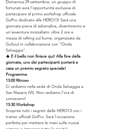
Domenica 29 settembre, un gruppo di 
fortunati avrà l’opportunità esclusiva di 
partecipare al primo workshop ufficiale 
GoPro dedicato alle HERO13! Sarà una 
giornata piena di adrenalina, divertimento e 
un'avventura mozzafiato: oltre 2 ore e 
mezza di rafting sul fiume, organizzata da 
GoSoul in collaborazione con "Onda 
Selvaggia".
🔥 E il bello non finisce qui! Alla fine della 
giornata, uno dei partecipanti porterà a 
casa un premio segreto speciale!
Programma
13:00 Ritrovo
Ci vediamo nella sede di Onda Selvaggia a 
San Nazario (VI). Non vediamo l'ora di 
conoscervi!
13:30 Workshop
Scoprite tutti i segreti delle HERO13 con i 
trainer ufficiali GoPro. Sarà l’occasione 
perfetta per mettere le mani sulle nuove 
camere e imparare tutte le novità!