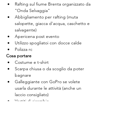
Rafting sul fiume Brenta organizzato da 
"Onda Selvaggia"
Abbigliamento per rafting (muta 
salopette, giacca d’acqua, caschetto e 
salvagente)
Apericena post evento
Utilizzo spogliatoi con docce calde
Polizza rc
Cosa portare
Costume e t-shirt
Scarpa chiusa o da scoglio da poter 
bagnare
Galleggiante con GoPro se volete 
usarla durante le attività (anche un 
laccio consigliato)
Vestiti di ricambio
Asciugamano
Ciabatte
Biglietti