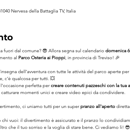
31040 Nervesa della Battaglia TV, Italia
nto
a fuori dal comune? 😎 Allora segna sul calendario 
domenica 6
mento al 
Parco Osteria ai Pioppi
, in provincia di Treviso! 🎉
nsegna dell’avventura con tutte le attività del parco aperte per t
, c'è qualcosa per tutti. 💥
è l’occasione perfetta per 
creare contenuti pazzeschi con la tua 
i catturare momenti unici e creare video epici da condividere.
ertimento, ci uniamo tutti per un super 
pranzo all'aperto
 dirett
 o chi vuoi: il divertimento è assicurato e il pranzo lo condividia
ro che il tuo sorriso e la voglia di stare bene. Ci vediamo lì! 😎