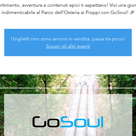
rtimento, avventura e contenuti epici ti aspettano! Vivi una gio
indimenticabile al Parco dell’Osteria ai Pioppi con GoSoul! 🎉
I biglietti non sono ancora in vendita, passa tra poco!
Scopri gli altri eventi