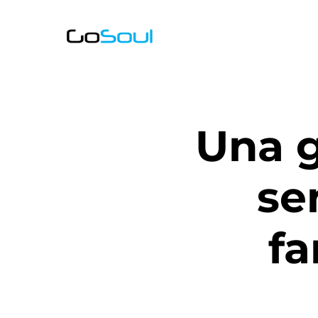
Una g
se
f