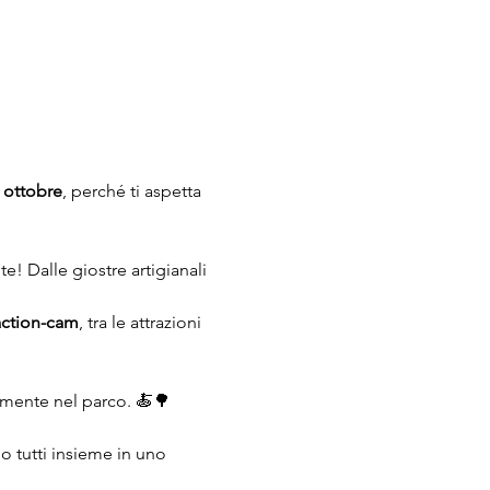
 ottobre
, perché ti aspetta 
e! Dalle giostre artigianali 
action-cam
, tra le attrazioni 
amente nel parco. 🍝🌳
mo tutti insieme in uno 