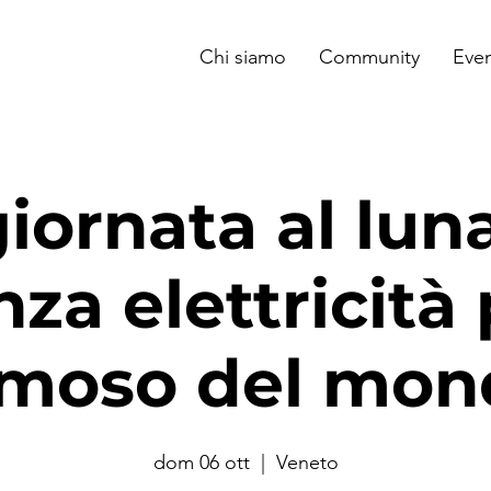
Chi siamo
Community
Even
iornata al lun
nza elettricità 
amoso del mon
dom 06 ott
  |  
Veneto