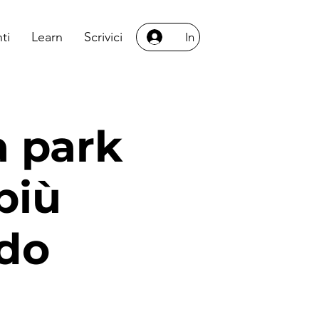
ti
Learn
Scrivici
In
a park
più
do