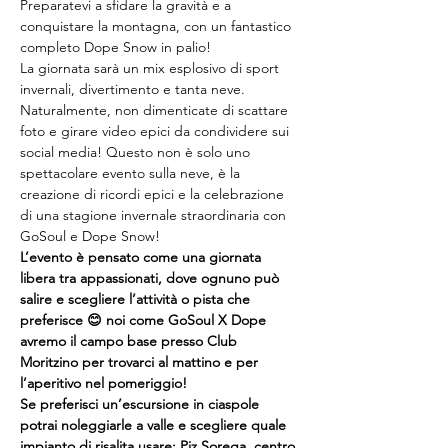
Preparatevi a sfidare la gravità e a 
conquistare la montagna, con un fantastico 
completo Dope Snow in palio!
La giornata sarà un mix esplosivo di sport 
invernali, divertimento e tanta neve.
Naturalmente, non dimenticate di scattare 
foto e girare video epici da condividere sui 
social media! Questo non è solo uno 
spettacolare evento sulla neve, è la 
creazione di ricordi epici e la celebrazione 
di una stagione invernale straordinaria con 
GoSoul e Dope Snow!
L’evento è pensato come una giornata 
libera tra appassionati, dove ognuno può 
salire e scegliere l’attività o pista che 
preferisce 😊 noi come GoSoul X Dope 
avremo il campo base presso Club 
Moritzino per trovarci al mattino e per 
l’aperitivo nel pomeriggio!
Se preferisci un’escursione in ciaspole 
potrai noleggiarle a valle e scegliere quale 
impianto di risalita usare: Piz Sorega, centro 