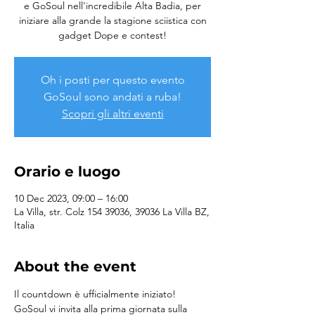
e GoSoul nell'incredibile Alta Badia, per
iniziare alla grande la stagione sciistica con
gadget Dope e contest!
Oh i posti per questo evento
GoSoul sono andati a ruba!
Scopri gli altri eventi
Orario e luogo
10 Dec 2023, 09:00 – 16:00
La Villa, str. Colz 154 39036, 39036 La Villa BZ,
Italia
About the event
Il countdown è ufficialmente iniziato! 
GoSoul vi invita alla prima giornata sulla 