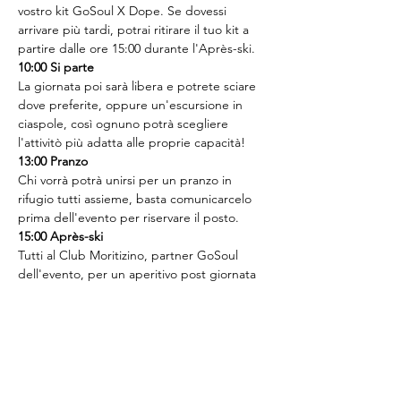
vostro kit GoSoul X Dope. Se dovessi 
arrivare più tardi, potrai ritirare il tuo kit a 
partire dalle ore 15:00 durante l'Après-ski.
10:00 Si parte
La giornata poi sarà libera e potrete sciare 
dove preferite, oppure un'escursione in 
ciaspole, così ognuno potrà scegliere 
l'attivitò più adatta alle proprie capacità!
13:00 Pranzo
Chi vorrà potrà unirsi per un pranzo in 
rifugio tutti assieme, basta comunicarcelo 
prima dell'evento per riservare il posto.
15:00 Après-ski
Tutti al Club Moritizino, partner GoSoul 
dell'evento, per un aperitivo post giornata 
sulla neve!
16:00 Saluti
Stanchi ma pieni di contenuti creati (ehi 
ricordati c'è un contest Dope solo per noi) 
ci saluteremo, alla prossima avventura.
Cosa portare