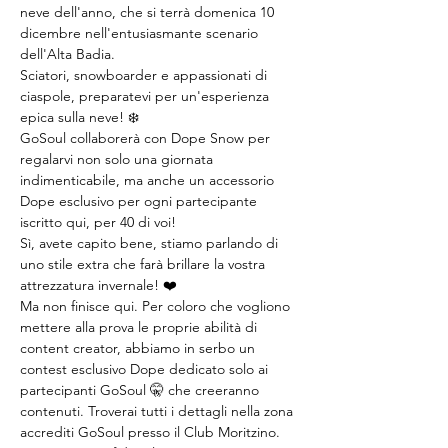
neve dell'anno, che si terrà domenica 10 
dicembre nell'entusiasmante scenario 
dell'Alta Badia.
Sciatori, snowboarder e appassionati di 
ciaspole, preparatevi per un'esperienza 
epica sulla neve! ❄️
GoSoul collaborerà con Dope Snow per 
regalarvi non solo una giornata 
indimenticabile, ma anche un accessorio 
Dope esclusivo per ogni partecipante 
iscritto qui, per 40 di voi!
Sì, avete capito bene, stiamo parlando di 
uno stile extra che farà brillare la vostra 
attrezzatura invernale! ❤️
Ma non finisce qui. Per coloro che vogliono 
mettere alla prova le proprie abilità di 
content creator, abbiamo in serbo un 
contest esclusivo Dope dedicato solo ai 
partecipanti GoSoul 🤫 che creeranno 
contenuti. Troverai tutti i dettagli nella zona 
accrediti GoSoul presso il Club Moritzino.