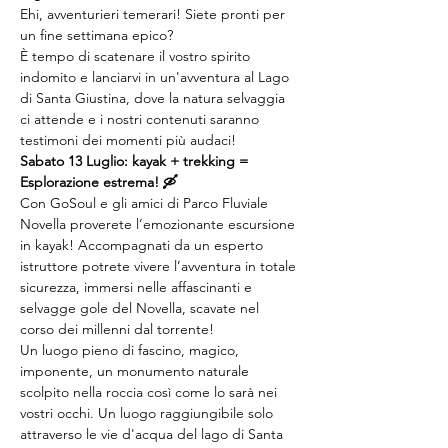
Ehi, avventurieri temerari! Siete pronti per 
un fine settimana epico?
È tempo di scatenare il vostro spirito 
indomito e lanciarvi in un'avventura al Lago 
di Santa Giustina, dove la natura selvaggia 
ci attende e i nostri contenuti saranno 
testimoni dei momenti più audaci!
Sabato 13 Luglio: kayak + trekking = 
Esplorazione estrema! 🛶
Con GoSoul e gli amici di Parco Fluviale 
Novella proverete l’emozionante escursione 
in kayak! Accompagnati da un esperto 
istruttore potrete vivere l’avventura in totale 
sicurezza, immersi nelle affascinanti e 
selvagge gole del Novella, scavate nel 
corso dei millenni dal torrente!
Un luogo pieno di fascino, magico, 
imponente, un monumento naturale 
scolpito nella roccia così come lo sarà nei 
vostri occhi. Un luogo raggiungibile solo 
attraverso le vie d'acqua del lago di Santa 