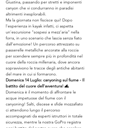
Giustina, passando per stretti e imponenti 
canyon che vi condurranno in paradisi 
altrimenti inesplorabili.
Ma la giornata non fiscisce qui! Dopo 
l'esperienza in kayak infatti, ci aspetta 
un'escursione "sospesi a mezz’aria” nella 
forra, in uno scenario che lascia senza fiato 
dall’emozione! Un percorso attrezzato su 
passerelle metalliche ancorate alla roccia 
per scendere sempre più in profondità nel 
cuore della roccia millenaria, dove ancora 
sopravvivono le tracce degli antiche abitanti 
del mare in cui si formarono.
Domenica 14 Luglio: canyoning sul fiume - Il 
battito del cuore dell'avventura! 🌊
Domenica è il momento di affrontare le 
acque impetuose del fiume con il 
canyoning! Salti, discese e sfide mozzafiato 
ci attendono lungo il percorso 
accompagnati da esperti istruttori in totale 
sicurezza, mentre la nostra GoPro registra 