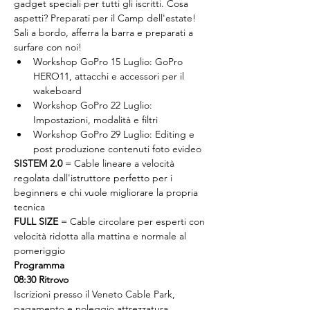
gadget speciali per tutti gli iscritti. Cosa 
aspetti? Preparati per il Camp dell'estate!
Sali a bordo, afferra la barra e preparati a 
surfare con noi!
Workshop GoPro 15 Luglio: GoPro 
HERO11, attacchi e accessori per il 
wakeboard
Workshop GoPro 22 Luglio: 
Impostazioni, modalità e filtri
Workshop GoPro 29 Luglio: Editing e 
post produzione contenuti foto evideo
SISTEM 2.0
 = Cable lineare a velocità 
regolata dall'istruttore perfetto per i 
beginners e chi vuole migliorare la propria 
tecnica
FULL SIZE
 = Cable circolare per esperti con 
velocità ridotta alla mattina e normale al 
pomeriggio
Programma
08:30 Ritrovo
Iscrizioni presso il Veneto Cable Park, 
pagamento e noleggio attrezzatura