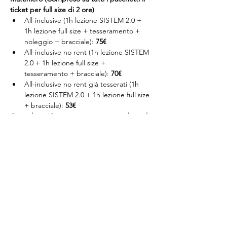
ticket per full size di 2 ore)
All-inclusive (1h lezione SISTEM 2.0 + 
1h lezione full size + tesseramento + 
noleggio + bracciale): 
75€
All-inclusive no rent (1h lezione SISTEM 
2.0 + 1h lezione full size + 
tesseramento + bracciale): 
70€
All-inclusive no rent già tesserati (1h 
lezione SISTEM 2.0 + 1h lezione full size 
+ bracciale): 
53€
Giornaliero (Compreso su tutti i pacchetti il 
ticket per full size fino alle 20:00)
All-inclusive (1h lezione SISTEM 2.0 + 
1h lezione full size + tesseramento + 
noleggio + bracciale): 
97€
All-inclusive no rent (1h lezione SISTEM 
2.0 + 1h lezione full size + 
tesseramento + bracciale): 
87€
All-inclusive no rent già tesserati (1h 
lezione SISTEM 2.0 + 1h lezione full size 
+ bracciale): 
69€ 