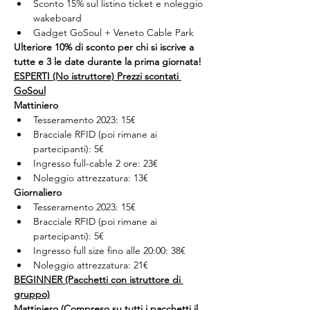
Sconto 15% sul listino ticket e noleggio 
wakeboard
Gadget GoSoul + Veneto Cable Park
Ulteriore 10% di sconto per chi si iscrive a 
tutte e 3 le date durante la prima giornata!
ESPERTI (No istruttore) Prezzi scontati 
GoSoul
Mattiniero
Tesseramento 2023: 15€
Bracciale RFID (poi rimane ai 
partecipanti): 5€
Ingresso full-cable 2 ore: 23€
Noleggio attrezzatura: 13€
Giornaliero
Tesseramento 2023: 15€
Bracciale RFID (poi rimane ai 
partecipanti): 5€
Ingresso full size fino alle 20:00: 38€
Noleggio attrezzatura: 21€
BEGINNER (Pacchetti con istruttore di 
gruppo)
Mattiniero (Compreso su tutti i pacchetti il 