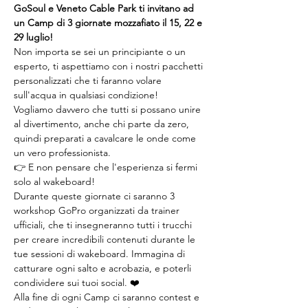
GoSoul e Veneto Cable Park ti invitano ad 
un Camp di 3 giornate mozzafiato il 15, 22 e 
29 luglio! 
Non importa se sei un principiante o un 
esperto, ti aspettiamo con i nostri pacchetti 
personalizzati che ti faranno volare 
sull'acqua in qualsiasi condizione!
Vogliamo davvero che tutti si possano unire 
al divertimento, anche chi parte da zero, 
quindi preparati a cavalcare le onde come 
un vero professionista. 
👉 E non pensare che l'esperienza si fermi 
solo al wakeboard!
Durante queste giornate ci saranno 3 
workshop GoPro organizzati da trainer 
ufficiali, che ti insegneranno tutti i trucchi 
per creare incredibili contenuti durante le 
tue sessioni di wakeboard. Immagina di 
catturare ogni salto e acrobazia, e poterli 
condividere sui tuoi social. ❤️
Alla fine di ogni Camp ci saranno contest e 