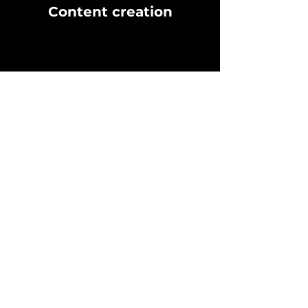
Content creation
Community
Valori