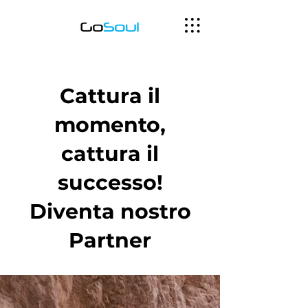
Cattura il
momento,
cattura il
successo!
Diventa nostro
Partner